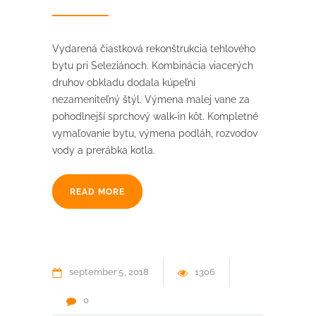
Vydarená čiastková rekonštrukcia tehlového
bytu pri Seleziánoch. Kombinácia viacerých
druhov obkladu dodala kúpeľni
nezameniteľný štýl. Výmena malej vane za
pohodlnejší sprchový walk-in kôt. Kompletné
vymaľovanie bytu, výmena podláh, rozvodov
vody a prerábka kotla.
READ MORE
september
5
2018
1306
0