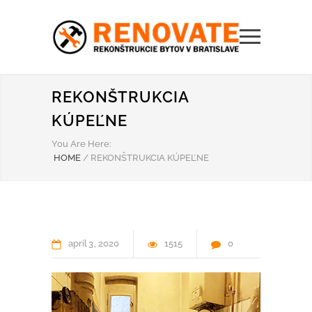
REKONŠTRUKCIA
KÚPEĽNE
You Are Here:
HOME
/
REKONŠTRUKCIA KÚPEĽNE
apríl
3
2020
1515
0