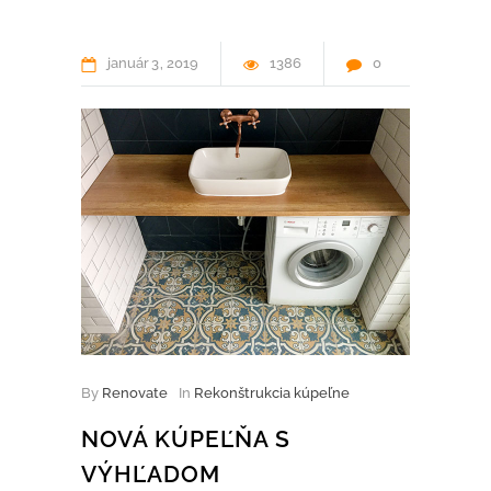
január
3
2019
1386
0
By
Renovate
In
Rekonštrukcia kúpeľne
NOVÁ KÚPEĽŇA S
VÝHĽADOM