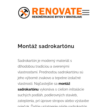
Montáž sadrokartónu
Sadrokartón je moderný materiál s
dlhodobou tradíciou a overenými
vlastnosťami. Prednosťou sadrokartónu sú
jeho výborné zvukovo a tepelne izolačné
vlastnosti. Najčastejšie sa
montáž
sadrokartónu
vykonáva s cieľom inštalácie
suchých podláh, podkrovných stavieb,
zateplenia, prí úprave stropov alebo výstavbe
priečok. Ďalšie uplatnenie nájde sadrokartón,