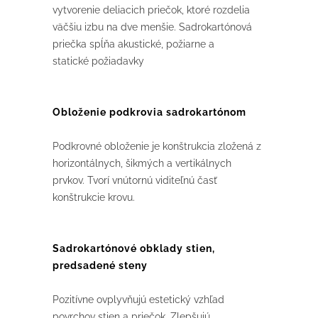
vytvorenie deliacich priečok, ktoré rozdelia
väčšiu izbu na dve menšie. Sadrokartónová
priečka spĺňa akustické, požiarne a
statické požiadavky
Obloženie podkrovia sadrokartónom
Podkrovné obloženie je konštrukcia zložená z
horizontálnych, šikmých a vertikálnych
prvkov. Tvorí vnútornú viditeľnú časť
konštrukcie krovu.
Sadrokartónové obklady stien,
predsadené steny
Pozitívne ovplyvňujú estetický vzhľad
povrchov stien a priečok. Zlepšujú