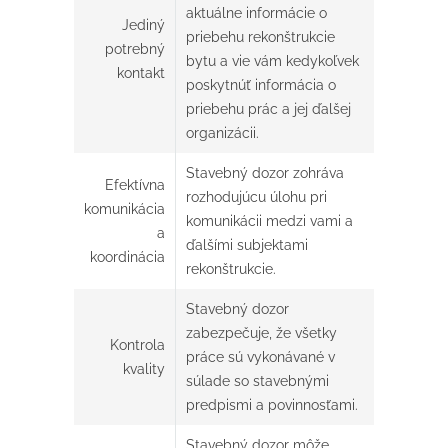
aktuálne informácie o
Jediný
priebehu rekonštrukcie
potrebný
bytu a vie vám kedykoľvek
kontakt
poskytnúť informácia o
priebehu prác a jej ďalšej
organizácii.
Stavebný dozor zohráva
Efektívna
rozhodujúcu úlohu pri
komunikácia
komunikácii medzi vami a
a
ďalšími subjektami
koordinácia
rekonštrukcie.
Stavebný dozor
zabezpečuje, že všetky
Kontrola
práce sú vykonávané v
kvality
súlade so stavebnými
predpismi a povinnosťami.
Stavebný dozor môže